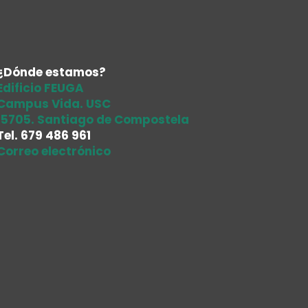
¿Dónde estamos?
Edificio FEUGA
Campus Vida. USC
15705. Santiago de Compostela
Tel.
679 486 961
Correo electrónico