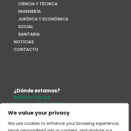
CIENCIA Y TÉCNICA
INGENIERÍA
JURÍDICA Y ECONÓMICA
SOCIAL
SANITARIA
NOTICIAS
CONTACTO
¿Dónde estamos?
Edificio FEUGA
Campus Vida. USC
15705. Santiago de Compostela
We value your privacy
Tel.
679 486 961
We use cookies to enhance your browsing experience,
Correo electrónico
serve personalised ads or content, and analyse our