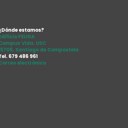
¿Dónde estamos?
Edificio FEUGA
Campus Vida. USC
15705. Santiago de Compostela
Tel.
679 486 961
Correo electrónico