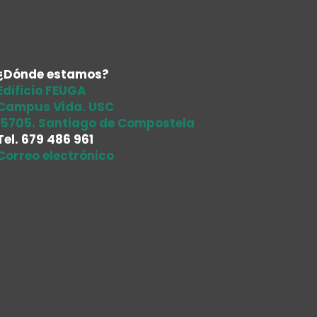
¿Dónde estamos?
Edificio FEUGA
Campus Vida. USC
15705. Santiago de Compostela
Tel.
679 486 961
Correo electrónico