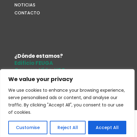
NOTICIAS
CONTACTO
¿Dónde estamos?
Edificio FEUGA
Campus Vida. USC
15705. Santiago de Compostela
We value your privacy
Tel.
679 486 961
We use cookies to enhance your browsing experience,
Correo electrónico
serve personalised ads or content, and analyse our
traffic. By clicking "Accept All", you consent to our use
of cookies.
Copyright
G Estudios Multimedia
2025 –
Galego
Aviso Legal
–
Política de cookies
–
Política de
Customise
Reject All
Accept All
privacidad
Español