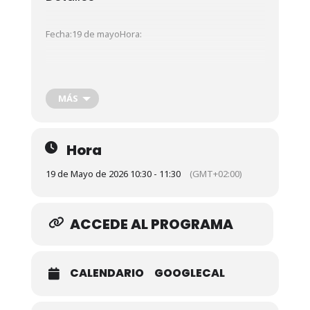
Fecha:19 de mayoHora:
10:00h. – 11:30h.
MÁS
Organizador
Hora
CIS Tecnoloxía e DeseñoTeléfono:981 337
173Web:
http://cistecnoloxiaedeseno.gal
19 de Mayo de 2026 10:30 - 11:30
(GMT+02:00)
Agenda
ACCEDE AL PROGRAMA
10:00 – 10:05 Bienvenida y presentación del
CALENDARIO
GOOGLECAL
proyecto OPENLABS.
M.ª Jesús Rodríguez
Legarreta. Técnica del proyecto.