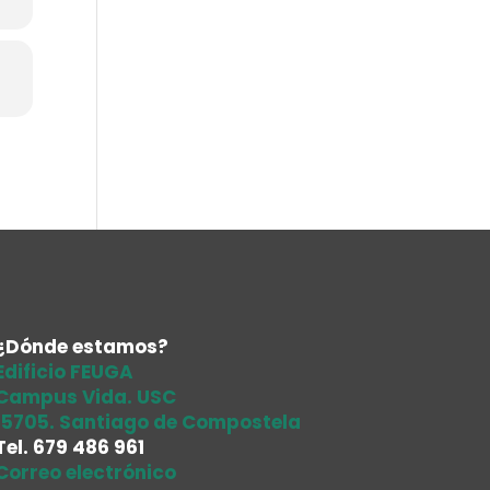
¿Dónde estamos?
Edificio FEUGA
Campus Vida. USC
15705. Santiago de Compostela
Tel.
679 486 961
Correo electrónico