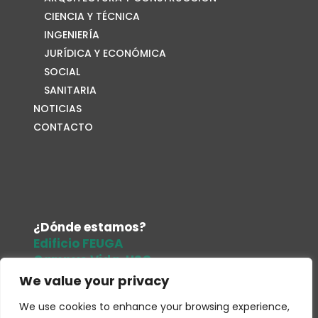
CIENCIA Y TÉCNICA
INGENIERÍA
JURÍDICA Y ECONÓMICA
SOCIAL
SANITARIA
NOTICIAS
CONTACTO
¿Dónde estamos?
Edificio FEUGA
Campus Vida. USC
15705. Santiago de Compostela
We value your privacy
Tel.
679 486 961
We use cookies to enhance your browsing experience,
Correo electrónico