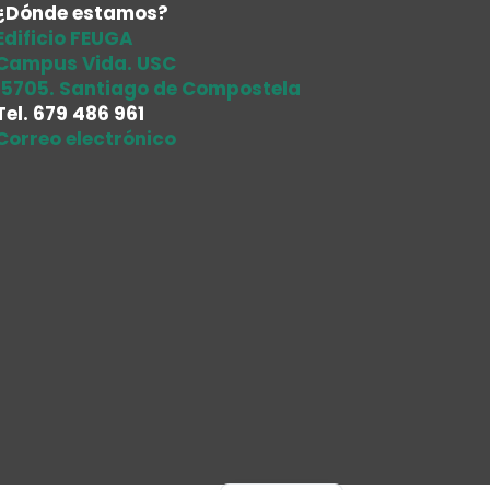
¿Dónde estamos?
Edificio FEUGA
Campus Vida. USC
15705. Santiago de Compostela
Tel.
679 486 961
Correo electrónico
Galego