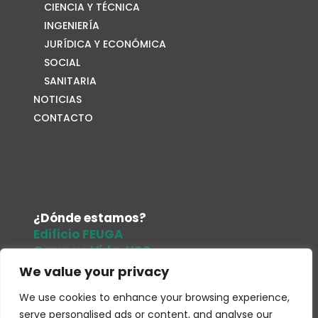
CIENCIA Y TÉCNICA
INGENIERÍA
JURÍDICA Y ECONÓMICA
SOCIAL
SANITARIA
NOTICIAS
CONTACTO
¿Dónde estamos?
Edificio FEUGA
Campus Vida. USC
15705. Santiago de Compostela
We value your privacy
Tel.
679 486 961
We use cookies to enhance your browsing experience,
Correo electrónico
serve personalised ads or content, and analyse our