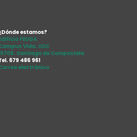
¿Dónde estamos?
Edificio FEUGA
Campus Vida. USC
15705. Santiago de Compostela
Tel.
679 486 961
Correo electrónico