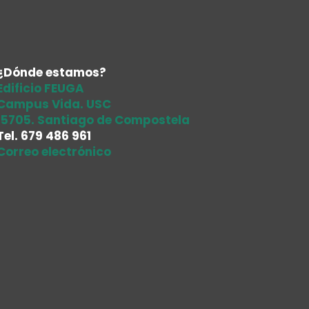
¿Dónde estamos?
Edificio FEUGA
Campus Vida. USC
15705. Santiago de Compostela
Tel.
679 486 961
Correo electrónico