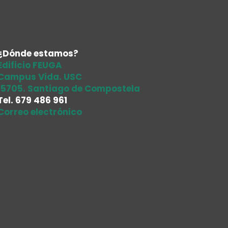
¿Dónde estamos?
Edificio FEUGA
Campus Vida. USC
15705. Santiago de Compostela
Tel.
679 486 961
Correo electrónico