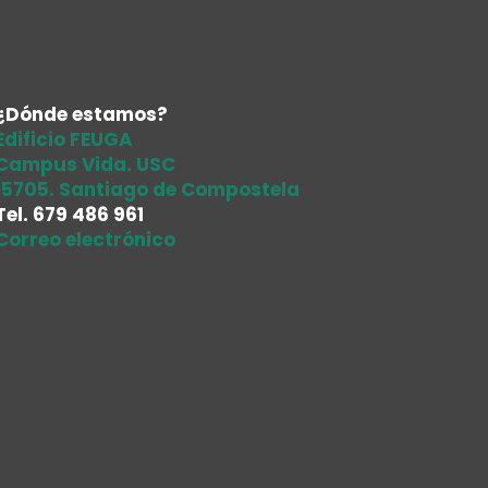
¿Dónde estamos?
Edificio FEUGA
Campus Vida. USC
15705. Santiago de Compostela
Tel.
679 486 961
Correo electrónico