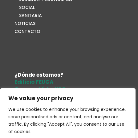
SOCIAL
SANITARIA
NOTICIAS
CONTACTO
¿Dónde estamos?
Edificio FEUGA
Campus Vida. USC
15705. Santiago de Compostela
We value your privacy
Tel.
679 486 961
We use cookies to enhance your browsing experience,
Correo electrónico
serve personalised ads or content, and analyse our
traffic. By clicking "Accept All", you consent to our use
of cookies.
Copyright
G Estudios Multimedia
2025 –