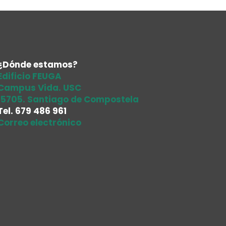
¿Dónde estamos?
Edificio FEUGA
Campus Vida. USC
15705. Santiago de Compostela
Tel.
679 486 961
Correo electrónico