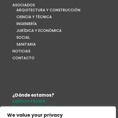
ASOCIADOS
ARQUITECTURA Y CONSTRUCCIÓN
CIENCIA Y TÉCNICA
INGENIERÍA
JURÍDICA Y ECONÓMICA
SOCIAL
SANITARIA
NOTICIAS
CONTACTO
¿Dónde estamos?
Edificio FEUGA
Campus Vida. USC
15705. Santiago de Compostela
We value your privacy