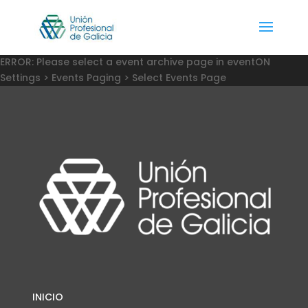
ERROR: Please select a event archive page in eventON
Settings > Events Paging > Select Events Page
INICIO