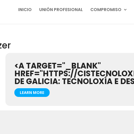
INICIO
UNIÓN PROFESIONAL
COMPROMISO
zer
<A TARGET="_BLANK"
HREF="HTTPS://CISTECNOLOX
DE GALICIA: TECNOLOXÍA E DE
LEARN MORE