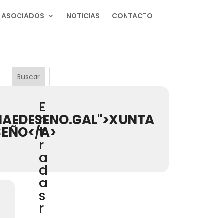
ASOCIADOS
NOTICIAS
CONTACTO
Buscar
E
IAEDESENO.GAL">XUNTA
n
SEÑO</A>
t
r
a
d
a
s
r